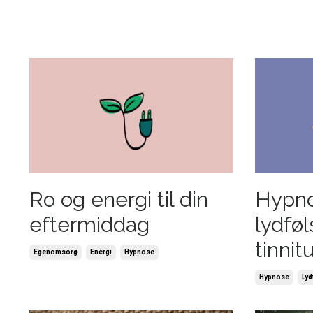
Ro og energi til din
Hypno
eftermiddag
lydfø
tinnit
Egenomsorg
Energi
Hypnose
Hypnose
Ly