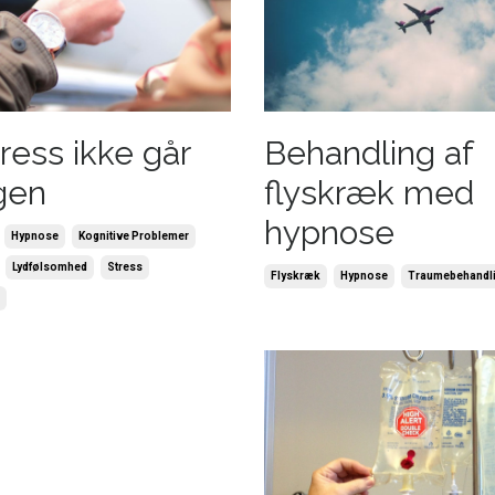
ress ikke går
Behandling af
gen
flyskræk med
hypnose
Hypnose
Kognitive Problemer
Lydfølsomhed
Stress
Flyskræk
Hypnose
Traumebehandl