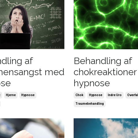
dling af
Behandling af
mensangst med
chokreaktione
ose
hypnose
t
Hjerne
Hypnose
Chok
Hypnose
Indre Uro
Overfa
Traumebehandling