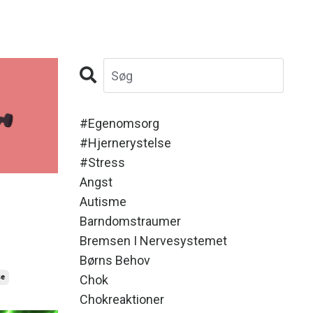
#egenomsorg
#hjernerystelse
#stress
Angst
Autisme
Barndomstraumer
Bremsen I Nervesystemet
Børns Behov
Chok
se
Chokreaktioner