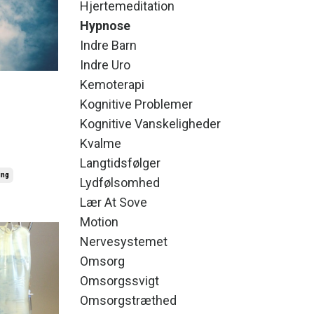
Hjertemeditation
Hypnose
Indre Barn
Indre Uro
Kemoterapi
Kognitive Problemer
Kognitive Vanskeligheder
Kvalme
Langtidsfølger
ing
Lydfølsomhed
Lær At Sove
Motion
Nervesystemet
Omsorg
Omsorgssvigt
Omsorgstræthed