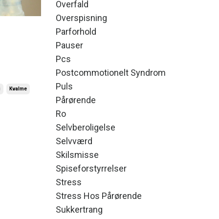
Overfald
Overspisning
Parforhold
Pauser
Pcs
Postcommotionelt Syndrom
Puls
i
Kvalme
Pårørende
Ro
Selvberoligelse
Selvværd
Skilsmisse
Spiseforstyrrelser
Stress
Stress Hos Pårørende
Sukkertrang