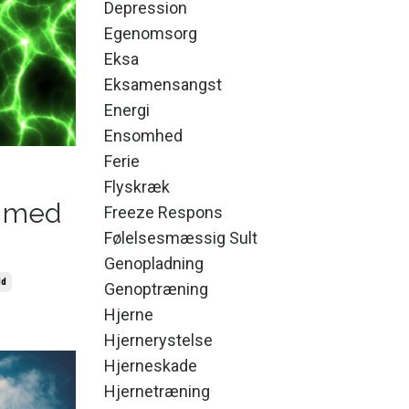
Depression
Egenomsorg
Eksa
Eksamensangst
Energi
Ensomhed
Ferie
Flyskræk
r med
Freeze Respons
Følelsesmæssig Sult
Genopladning
ld
Genoptræning
Hjerne
Hjernerystelse
Hjerneskade
Hjernetræning