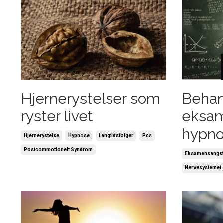
Hjernerystelser som
Behan
ryster livet
eksa
hypn
Hjernerystelse
Hypnose
Langtidsfølger
Pcs
Postcommotionelt Syndrom
Eksamensangs
Nervesystemet