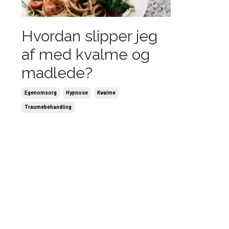
Hvordan slipper jeg
af med kvalme og
madlede?
Egenomsorg
Hypnose
Kvalme
Traumebehandling