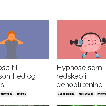
se til
Hypnose som
lsomhed og
redskab i
us
genoptræning
dfølsomhed
Tinnitus
Genoptræning
Hjerneskade
Hypno