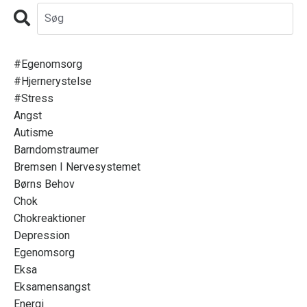
#egenomsorg
#hjernerystelse
#stress
Angst
Autisme
Barndomstraumer
Bremsen I Nervesystemet
Børns Behov
Chok
Chokreaktioner
Depression
Egenomsorg
Eksa
Eksamensangst
Energi