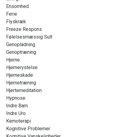
Ensomhed
Ferie
Flyskræk
Freeze Respons
Følelsesmæssig Sult
Genopladning
Genoptræning
Hjerne
Hjernerystelse
Hjerneskade
Hjernetræning
Hjertemeditation
Hypnose
Indre Barn
Indre Uro
Kemoterapi
Kognitive Problemer
Kognitive Vanskeligheder