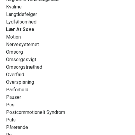
Kvalme
Langtidsfølger
Lydfølsomhed
Lær At Sove
Motion
Nervesystemet
Omsorg
Omsorgssvigt
Omsorgstræthed
Overfald
Overspisning
Parforhold
Pauser
Pcs
Postcommotionelt Syndrom
Puls
Pårørende
Ro