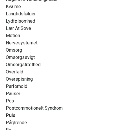
Kvalme
Langtidsfølger
Lydfølsomhed
Lær At Sove
Motion
Nervesystemet
Omsorg
Omsorgssvigt
Omsorgstræthed
Overfald
Overspisning
Parforhold
Pauser
Pcs
Postcommotionelt Syndrom
Puls
Pårørende
Ro