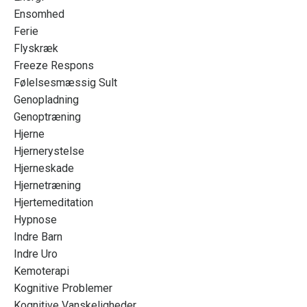
Ensomhed
Ferie
Flyskræk
Freeze Respons
Følelsesmæssig Sult
Genopladning
Genoptræning
Hjerne
Hjernerystelse
Hjerneskade
Hjernetræning
Hjertemeditation
Hypnose
Indre Barn
Indre Uro
Kemoterapi
Kognitive Problemer
Kognitive Vanskeligheder