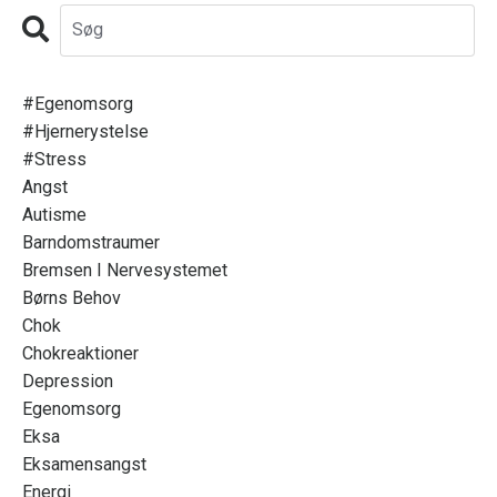
#egenomsorg
#hjernerystelse
#stress
Angst
Autisme
Barndomstraumer
Bremsen I Nervesystemet
Børns Behov
Chok
Chokreaktioner
Depression
Egenomsorg
Eksa
Eksamensangst
Energi