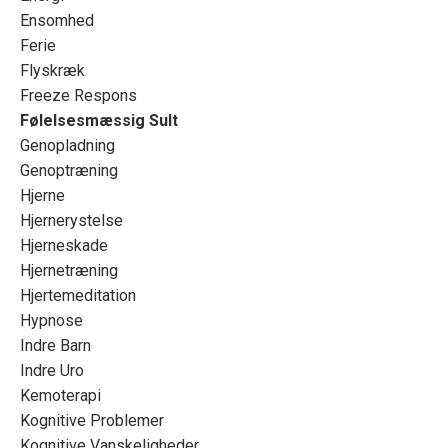
Ensomhed
Ferie
Flyskræk
Freeze Respons
Følelsesmæssig Sult
Genopladning
Genoptræning
Hjerne
Hjernerystelse
Hjerneskade
Hjernetræning
Hjertemeditation
Hypnose
Indre Barn
Indre Uro
Kemoterapi
Kognitive Problemer
Kognitive Vanskeligheder