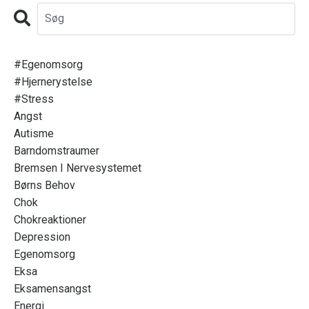
#egenomsorg
#hjernerystelse
#stress
Angst
Autisme
Barndomstraumer
Bremsen I Nervesystemet
Børns Behov
Chok
Chokreaktioner
Depression
Egenomsorg
Eksa
Eksamensangst
Energi