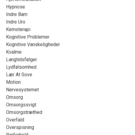
Hypnose
Indre Barn
Indre Uro
Kemoterapi
Kognitive Problemer
Kognitive Vanskeligheder
Kvalme
Langtidsfølger
Lydfølsomhed
Lær At Sove
Motion
Nervesystemet
Omsorg
Omsorgssvigt
Omsorgstræthed
Overfald
Overspisning
Parforhold