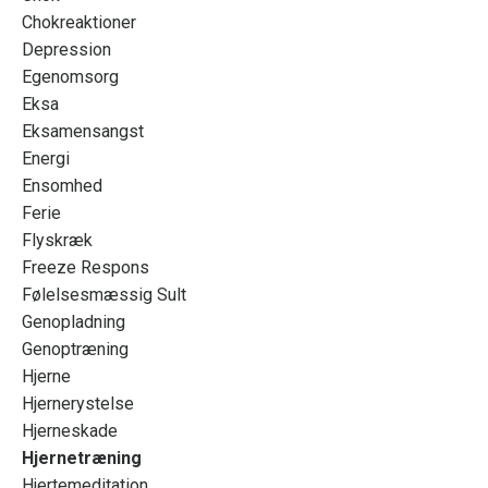
Chokreaktioner
Depression
Egenomsorg
Eksa
Eksamensangst
Energi
Ensomhed
Ferie
Flyskræk
Freeze Respons
Følelsesmæssig Sult
Genopladning
Genoptræning
Hjerne
Hjernerystelse
Hjerneskade
Hjernetræning
Hjertemeditation