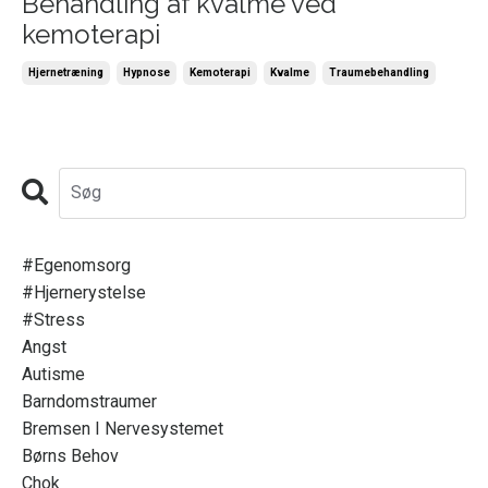
Behandling af kvalme ved
kemoterapi
Hjernetræning
Hypnose
Kemoterapi
Kvalme
Traumebehandling
#egenomsorg
#hjernerystelse
#stress
Angst
Autisme
Barndomstraumer
Bremsen I Nervesystemet
Børns Behov
Chok