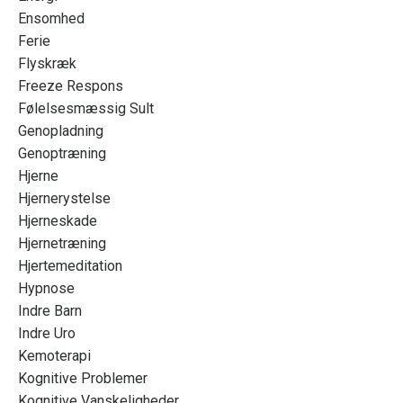
Ensomhed
Ferie
Flyskræk
Freeze Respons
Følelsesmæssig Sult
Genopladning
Genoptræning
Hjerne
Hjernerystelse
Hjerneskade
Hjernetræning
Hjertemeditation
Hypnose
Indre Barn
Indre Uro
Kemoterapi
Kognitive Problemer
Kognitive Vanskeligheder