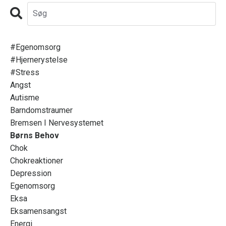
#egenomsorg
#hjernerystelse
#stress
Angst
Autisme
Barndomstraumer
Bremsen I Nervesystemet
Børns Behov
Chok
Chokreaktioner
Depression
Egenomsorg
Eksa
Eksamensangst
Energi