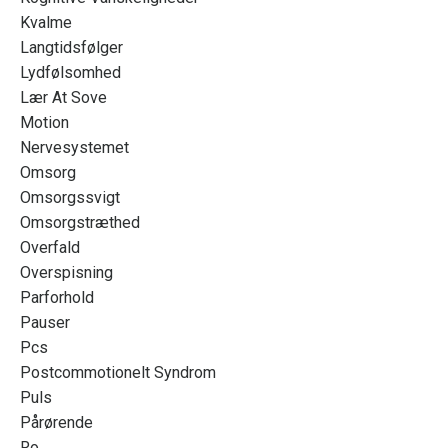
Kvalme
Langtidsfølger
Lydfølsomhed
Lær At Sove
Motion
Nervesystemet
Omsorg
Omsorgssvigt
Omsorgstræthed
Overfald
Overspisning
Parforhold
Pauser
Pcs
Postcommotionelt Syndrom
Puls
Pårørende
Ro