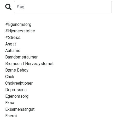
#egenomsorg
#hjernerystelse
#stress
Angst
Autisme
Barndomstraumer
Bremsen I Nervesystemet
Børns Behov
Chok
Chokreaktioner
Depression
Egenomsorg
Eksa
Eksamensangst
Energi