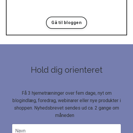
Gå til bloggen
Hold dig orienteret
Få 3 hjernetræninger over fem dage, nyt om
blogindlæg, foredrag, webinarer eller nye produkter i
shoppen. Nyhedsbrevet sendes ud ca. 2 gange om
måneden