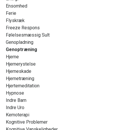
Ensomhed
Ferie
Flyskræk
Freeze Respons
Følelsesmæssig Sult
Genopladning
Genoptræning
Hjerne
Hjernerystelse
Hjerneskade
Hjernetræning
Hjertemeditation
Hypnose
Indre Barn
Indre Uro
Kemoterapi
Kognitive Problemer
Kognitive Vanskeligheder