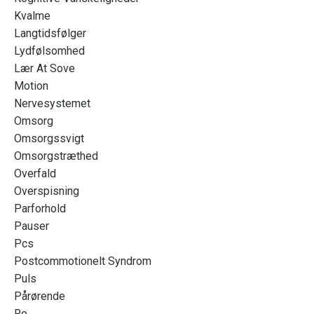
Kvalme
Langtidsfølger
Lydfølsomhed
Lær At Sove
Motion
Nervesystemet
Omsorg
Omsorgssvigt
Omsorgstræthed
Overfald
Overspisning
Parforhold
Pauser
Pcs
Postcommotionelt Syndrom
Puls
Pårørende
Ro