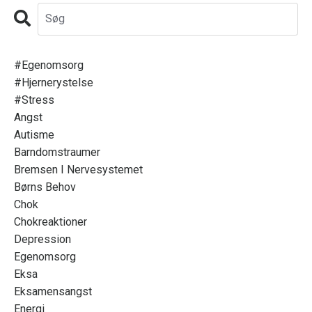
#egenomsorg
#hjernerystelse
#stress
Angst
Autisme
Barndomstraumer
Bremsen I Nervesystemet
Børns Behov
Chok
Chokreaktioner
Depression
Egenomsorg
Eksa
Eksamensangst
Energi